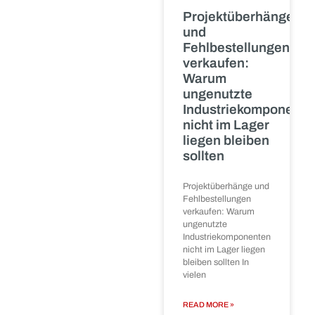
1500 CPUs
verkaufen:
Ankauf
größerer
SPS-
Bestände
In vielen
Industrieunternehmen
liegen
Steuerungskomponenten
im Lager, die
ursprünglich für
Projekte,
Ersatzteilhaltung oder
Anlagenmodernisierunge
beschafft
READ MORE »