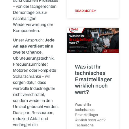
zu bewegen, zu
demontieren und für
Seriendemonta
ihren zweiten
von
Produktlebenszyklus
Schaltschränke
vorzubereiten.
Wie wir
Auf dem Foto ist ein
größere
Moment festgehalten, wie
Positionen
er bei uns regelmäßig
effizient
passiert: Eine massive
verarbeiten
Industrieanlage wird
präzise und routiniert per
Wenn mehrere
Gabelstapler bewegt.
baugleiche oder
Was auf den ersten Blick
ähnlich aufgebaute
nach einem einfachen
Schaltschränke aus
Transport aussieht, ist in
einer
Produktionsanlage frei
Wahrheit Teil eines
werden, stellt sich für
durchdachten Prozesses
– von der fachgerechten
READ MORE »
Demontage bis zur