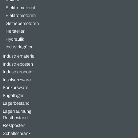
Fehlbestellungen
verkaufen: Warum
ungenutzte
Industriekomponenten
nicht im Lager liegen
bleiben sollten In
vielen
READ MORE »
Was wir kaufen –
Industriegüter, die Wert schaff
Bei MAAS Import Export sind wir spezialisiert auf den Ankauf v