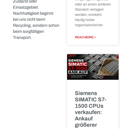
Ersatzteillager
Lebensdauer technischer
entstehen selten nach
Produkte deutlich.
einem klaren
Dank unseres erfahrenen
Teams, eigener Logistik
READ MORE »
und klar strukturierter
Prozesse können wir
jeden Schritt selbst
übernehmen –
von der
Abholung über die
Sortierung bis hin zur
Aufbereitung und
Lagerung
in unserer
modernen Halle in
Anlagendemont
Schwentinental.
beim
Lieferanten:
💡
Unser Versprechen:
Alles aus
Bei MAAS Import Export
einer Hand
bekommt jede
Komponente den