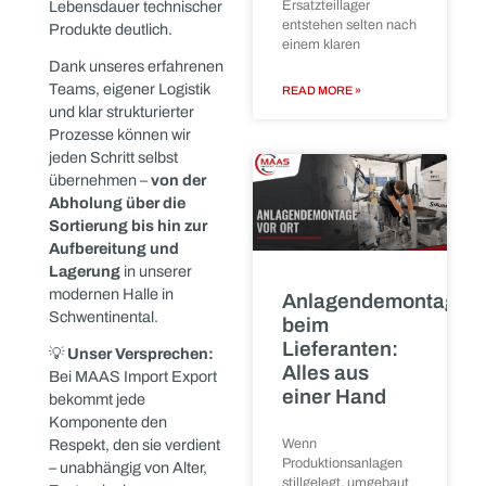
nachhaltigen
Wiederverwertung der
Komponenten.
Unser Anspruch:
Jede
Anlage verdient eine
zweite Chance.
Ob Steuerungstechnik,
Frequenzumrichter,
Was ist Ihr
Motoren oder komplette
technisches
Schaltschränke – wir
Ersatzteillager
sorgen dafür, dass
wirklich noch
wertvolle Industriegüter
wert?
nicht verschrottet,
sondern wieder in den
Was ist Ihr
Umlauf gebracht werden.
technisches
Das spart Ressourcen,
Ersatzteillager
reduziert Abfall und
wirklich noch wert?
verlängert die
Technische