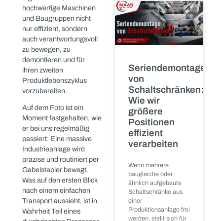
Verladung
nach einer
Anlagenstillleg
bei
oft übersehen
wird
MAAS
Wenn eine Maschine
Bei MAAS Import Export
oder komplette
zählt jedes Detail –
Produktionsanlage
stillgelegt, ersetzt
besonders dann, wenn es
oder verkauft wird,
um den sicheren
liegt der Fokus meist
Umgang mit großen und
komplexen
READ MORE »
Industrieanlagen geht.
Unser Team arbeitet
täglich daran,
hochwertige Maschinen
und Baugruppen nicht
nur effizient, sondern
auch verantwortungsvoll