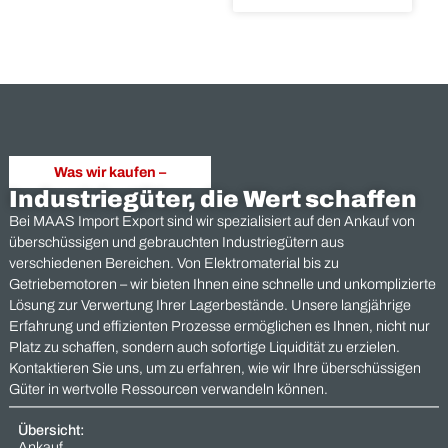
Projektüberhän
und
Fehlbestellunge
verkaufen:
Warum
ungenutzte
Industriekompo
nicht im Lager
liegen bleiben
sollten
Projektüberhänge und