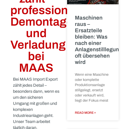
Wenn
Aktuelle
Beiträge
jede
Bewegung
zählt –
professionelle
Maschinen
Demontage
raus –
und
Ersatzteile
bleiben: Was