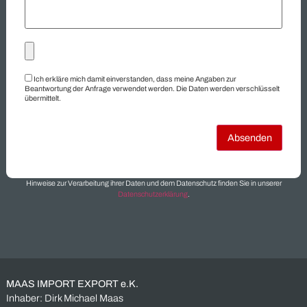
Industriematerial
Industrieposten
Industrieroboter
Insolvenzware
Konkursware
Kugellager
Lagerbestand
Lagerräumung
Restbestand
Restposten
Schaltschrank
Siemens
Sonderposten
Überbestand
Überproduktion