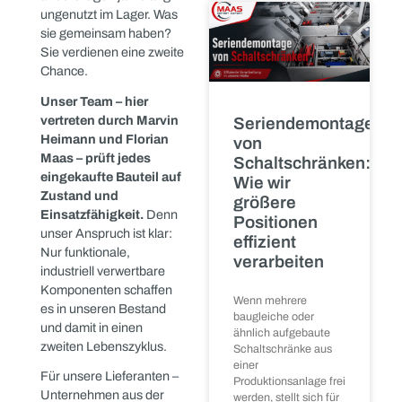
leisten
nach einer
Anlagenstillleg
können
oft übersehen
wird
🌱
Wenn eine Maschine
Jeden Tag erreichen uns
oder komplette
neue Materialien:
Produktionsanlage
stillgelegt, ersetzt
Industrielle Ersatzteile,
oder verkauft wird,
Steuerungstechnik,
liegt der Fokus meist
Sensoren, Antriebe,
Motoren und vieles mehr.
READ MORE »
Manche wurden gerade
erst ausgemustert,
andere lagen jahrelang
ungenutzt im Lager. Was
sie gemeinsam haben?
Sie verdienen eine zweite
Chance.