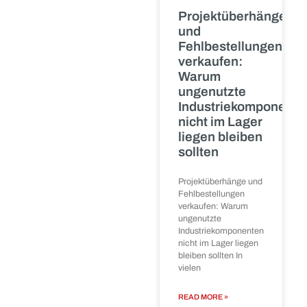
1500 CPUs
👉 Lassen Sie Ihre
verkaufen:
Bestände für sich
sprechen – und für die
Ankauf
Umwelt arbeiten.
größerer
SPS-
Bestände
In vielen
Industrieunternehmen
liegen
Steuerungskomponenten
im Lager, die
ursprünglich für
Projekte,
Ersatzteilhaltung oder
Anlagenmodernisierunge
beschafft
READ MORE »