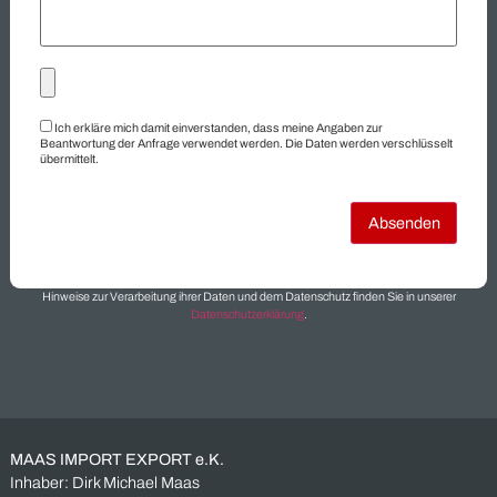
Industriematerial
Industrieposten
Industrieroboter
Insolvenzware
Konkursware
Kugellager
Lagerbestand
Lagerräumung
Restbestand
Restposten
Schaltschrank
Siemens
Sonderposten
Überbestand
Überproduktion