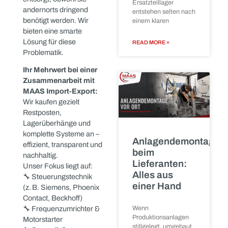
Anlagenrückbau –
bedeutet das:
✔️ Ressourcen werden
geschont
✔️ Lagerflächen werden
freigeräumt
✔️ Restbestände bringen
bares Geld
✔️ Der ökologische
Was ist Ihr
Fußabdruck wird
technisches
reduziert
Ersatzteillager
wirklich noch
Warum verschrotten,
wert?
was noch funktioniert?
Unsere Erfahrung zeigt:
Viele Ersatzteile – auch
Was ist Ihr
technisches
originalverpackt – werden
Ersatzteillager
aus Gewohnheit
wirklich noch wert?
abgeschrieben oder
Technische
entsorgt, obwohl sie