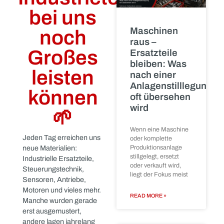
Warum
Aktuelle
Beiträge
Ihre
ungenutzten
Industrieteile
bei uns
Maschinen
noch
raus –
Großes
Ersatzteile
bleiben: Was