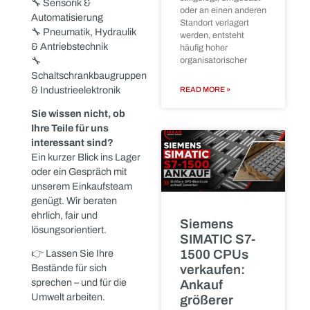
Ersatzteillager
andernorts dringend
entstehen selten nach
benötigt werden. Wir
einem klaren
bieten eine smarte
Lösung für diese
READ MORE »
Problematik.
Ihr Mehrwert bei einer
Zusammenarbeit mit
MAAS Import-Export:
Wir kaufen gezielt
Restposten,
Lagerüberhänge und
komplette Systeme an –
Anlagendemont
effizient, transparent und
beim
nachhaltig.
Lieferanten:
Unser Fokus liegt auf:
Alles aus
🔧 Steuerungstechnik
einer Hand
(z. B. Siemens, Phoenix
Contact, Beckhoff)