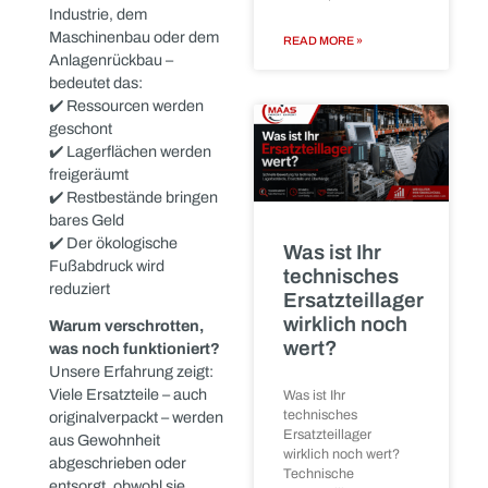
Unser Team – hier
vertreten durch Marvin
Seriendemonta
Heimann und Florian
von
Maas – prüft jedes
Schaltschränke
eingekaufte Bauteil auf
Wie wir
Zustand und
größere
Einsatzfähigkeit.
Denn
Positionen
unser Anspruch ist klar:
effizient
Nur funktionale,
verarbeiten
industriell verwertbare
Komponenten schaffen
Wenn mehrere
es in unseren Bestand
baugleiche oder
und damit in einen
ähnlich aufgebaute
zweiten Lebenszyklus.
Schaltschränke aus
einer
Für unsere Lieferanten –
Produktionsanlage frei
Unternehmen aus der
werden, stellt sich für
Industrie, dem
Maschinenbau oder dem
READ MORE »