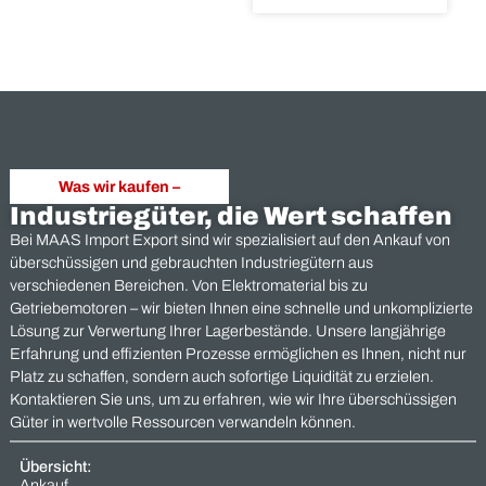
Projektüberhän
und
Fehlbestellunge
verkaufen:
Warum
ungenutzte
Industriekompo
nicht im Lager
liegen bleiben
sollten
Projektüberhänge und