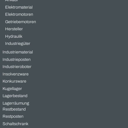
Fehlbestellungen
verkaufen: Warum
ungenutzte
Industriekomponenten
nicht im Lager liegen
bleiben sollten In
vielen
READ MORE »
Was wir kaufen –
Industriegüter, die Wert schaff
Bei MAAS Import Export sind wir spezialisiert auf den Ankauf v