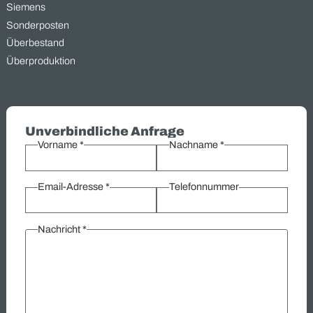
überschüssigen und gebrauchten Industriegütern aus
verschiedenen Bereichen. Von Elektromaterial bis zu
Getriebemotoren – wir bieten Ihnen eine schnelle und unkompli
Lösung zur Verwertung Ihrer Lagerbestände. Unsere langjähri
Erfahrung und effizienten Prozesse ermöglichen es Ihnen, nich
Platz zu schaffen, sondern auch sofortige Liquidität zu erzielen.
Kontaktieren Sie uns, um zu erfahren, wie wir Ihre überschüssi
Güter in wertvolle Ressourcen verwandeln können.
Übersicht:
Ankauf
Elektromaterial
Elektromotoren
Getriebemotoren
Hersteller
Hydraulik
Industriegüter