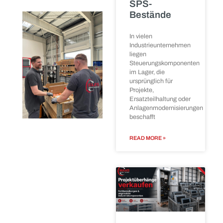
Wenn
🔧 Frequenzumrichter &
Produktionsanlagen
Motorstarter
stillgelegt, umgebaut
🔧 Sensorik &
oder an einen anderen
Automatisierung
Standort verlagert
🔧 Pneumatik, Hydraulik
werden, entsteht
& Antriebstechnik
häufig hoher
organisatorischer
🔧
Schaltschrankbaugruppen
& Industrieelektronik
READ MORE »
Sie wissen nicht, ob
Ihre Teile für uns
interessant sind?
Ein kurzer Blick ins Lager
oder ein Gespräch mit
unserem Einkaufsteam
genügt. Wir beraten
ehrlich, fair und
Siemens
lösungsorientiert.
SIMATIC S7-