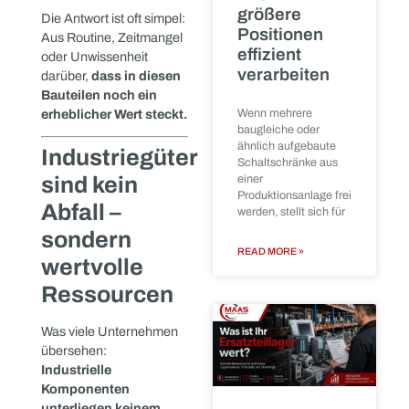
Wenn eine Maschine
In der Industrie wird
oder komplette
tagtäglich modernisiert,
Produktionsanlage
stillgelegt, ersetzt
umgebaut, ersetzt. Was
oder verkauft wird,
dabei zurückbleibt?
liegt der Fokus meist
Schaltschränke,
Steuerungen, Sensorik,
READ MORE »
Frequenzumrichter,
Pneumatikkomponenten,
Elektromotoren und
vieles mehr – technisch
oft noch voll
funktionstüchtig oder
sogar unbenutzt.
Trotzdem landen diese
Materialien häufig im
Seriendemonta
Container oder auf dem
von
Schrottplatz.
Schaltschränke
Warum eigentlich?
Wie wir