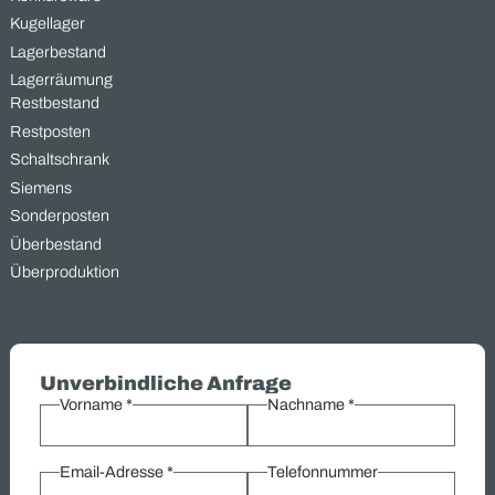
weltweit.
📩
Jetzt Kontakt
aufnehmen – bevor aus
dem Wertstoff wirklich
nur noch Schrott wird.
Was wir kaufen –
Industriegüter, die Wert schaff
Bei MAAS Import Export sind wir spezialisiert auf den Ankauf v
überschüssigen und gebrauchten Industriegütern aus