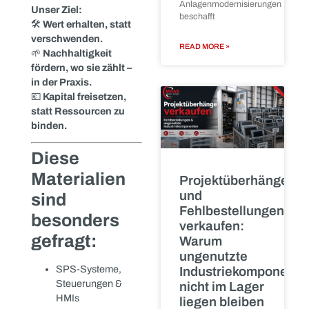
obwohl sie woanders
organisatorischer
dringend gebraucht
werden.
READ MORE »
Die Realität:
💡
Diese Komponenten
sind kein Wertstoff – sie
sind Wertträger.
MAAS Import
Export: Ihr
Siemens
Partner für
SIMATIC S7-
nachhaltige
1500 CPUs
Wiederverwendung
verkaufen:
Ankauf
Als Spezialist im
Ankauf
größerer
und der
SPS-
Wiederverwertung
Bestände