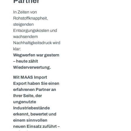
mit MAAS:
1️⃣
Sie stellen fest: Da
liegt noch was.
Vielleicht bei einem
Umbau, einer
Projektauflösung oder
der nächsten Inventur.
2️⃣
Sie schicken uns
eine Übersicht.
Eine Liste, Fotos oder
einfach eine kurze
Nachricht genügt.
3️⃣
Wir bewerten fair &
transparent.
Schnell, unverbindlich
und mit langjähriger