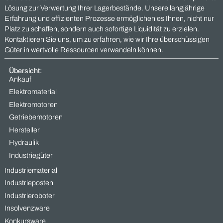
Rohstoffknappheit,
steigenden
Entsorgungskosten und
wachsendem
Nachhaltigkeitsdruck wird
klar:
Wegwerfen war gestern
– heute zählt
Wiederverwertung.
Mit MAAS Import
Export haben Sie einen
erfahrenen Partner an
Ihrer Seite, der
ungenutzte
Industriebestände
erkennt, bewertet und
einem sinnvollen
neuen Einsatz zuführt –