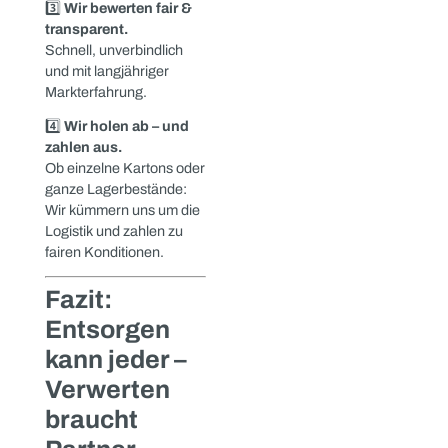
vielen
Sensoren, Ventile,
Relais
READ MORE »
Komplette
Schaltschränke
oder
Rückbaupositionen
Auch gebrauchte oder
teildefekte Komponenten
können noch einen
Marktwert besitzen – wir
prüfen das individuell.
So einfach
funktioniert
die
Zusammenarbeit