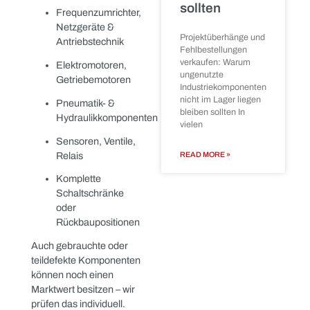
industrieller
Komponenten
setzen
In vielen
wir genau hier an.
Industrieunternehmen
Wir kaufen Materialien
liegen
an, die andernorts
Steuerungskomponenten
im Lager, die
entsorgt würden – und
ursprünglich für
führen sie einem zweiten
Projekte,
Produktlebenszyklus zu.
Ersatzteilhaltung oder
Anlagenmodernisierunge
Unser Ziel:
beschafft
🛠️
Wert erhalten, statt
verschwenden.
READ MORE »
🌱
Nachhaltigkeit
fördern, wo sie zählt –
in der Praxis.
💶
Kapital freisetzen,
statt Ressourcen zu
binden.