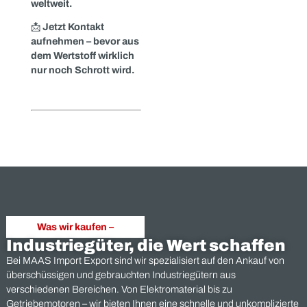
Markterfahrung.
4️⃣
Wir holen ab – und
zahlen aus.
Ob einzelne Kartons oder
ganze Lagerbestände:
Wir kümmern uns um die
Logistik und zahlen zu
fairen Konditionen.
Fazit:
Entsorgen
kann jeder –
Verwerten
braucht
Partner
In Zeiten von