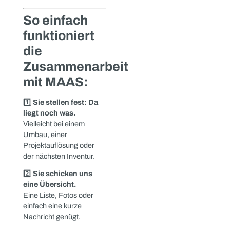
Diese
Materialien
Projektüberhän
und
sind
Fehlbestellunge
besonders
verkaufen:
gefragt:
Warum
ungenutzte
SPS-Systeme,
Industriekompo
Steuerungen &
nicht im Lager
HMIs
liegen bleiben
sollten
Frequenzumrichter,
Netzgeräte &
Projektüberhänge und
Antriebstechnik
Fehlbestellungen
verkaufen: Warum
Elektromotoren,
ungenutzte
Getriebemotoren
Industriekomponenten
nicht im Lager liegen
Pneumatik- &
bleiben sollten In
Hydraulikkomponenten