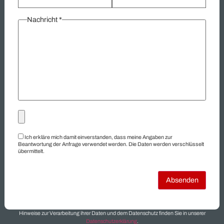
verschiedenen Bereichen. Von Elektromaterial bis zu
Getriebemotoren – wir bieten Ihnen eine schnelle und unkompli
Lösung zur Verwertung Ihrer Lagerbestände. Unsere langjähri
Erfahrung und effizienten Prozesse ermöglichen es Ihnen, nich
Platz zu schaffen, sondern auch sofortige Liquidität zu erzielen.
Kontaktieren Sie uns, um zu erfahren, wie wir Ihre überschüssi
Güter in wertvolle Ressourcen verwandeln können.
Übersicht:
Ankauf
Elektromaterial
Elektromotoren
Getriebemotoren
Hersteller
Hydraulik
Industriegüter
Industriematerial