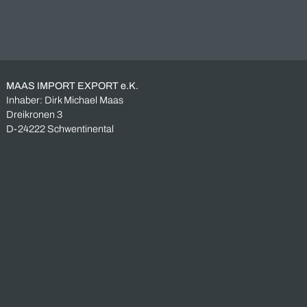
Industrieposten
Industrieroboter
Insolvenzware
Konkursware
Kugellager
Lagerbestand
Lagerräumung
Restbestand
Restposten
Schaltschrank
Siemens
Sonderposten
Überbestand
Überproduktion