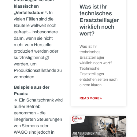
größere
Die Antwort ist oft simpel:
Positionen
Aus Routine, Zeitmangel
effizient
oder Unwissenheit
verarbeiten
darüber,
dass in diesen
Bauteilen noch ein
erheblicher Wert steckt.
Wenn mehrere
baugleiche oder
ähnlich aufgebaute
Industriegüter
Schaltschränke aus
einer
sind kein
Produktionsanlage frei
Abfall –
werden, stellt sich für
sondern
READ MORE »
wertvolle
Ressourcen
Was viele Unternehmen
übersehen: