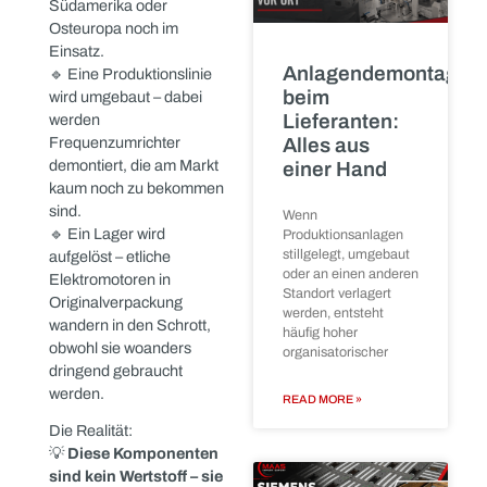
Industrielle
Komponenten
unterliegen keinem
Was ist Ihr
klassischen
„Verfallsdatum“.
In
technisches
vielen Fällen sind die
Ersatzteillager
Bauteile weltweit noch
wirklich noch
gefragt – insbesondere
wert?
dann, wenn sie nicht
mehr vom Hersteller
Was ist Ihr
produziert werden oder
technisches
kurzfristig benötigt
Ersatzteillager
wirklich noch wert?
werden, um
Technische
Produktionsstillstände zu
Ersatzteillager
vermeiden.
entstehen selten nach
einem klaren
Beispiele aus der
Praxis:
READ MORE »
🔹 Ein Schaltschrank wird
außer Betrieb