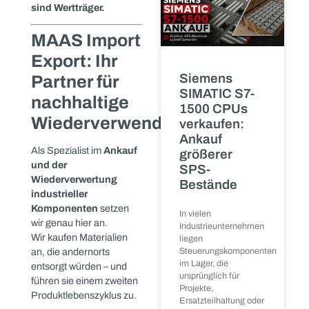
genommen – die
integrierten Steuerungen
von Siemens oder
WAGO sind jedoch in
Südamerika oder
Osteuropa noch im
Einsatz.
Anlagendemont
🔹 Eine Produktionslinie
beim
wird umgebaut – dabei
Lieferanten:
werden
Frequenzumrichter
Alles aus
demontiert, die am Markt
einer Hand
kaum noch zu bekommen
sind.
Wenn
🔹 Ein Lager wird
Produktionsanlagen
stillgelegt, umgebaut
aufgelöst – etliche
oder an einen anderen
Elektromotoren in
Standort verlagert
Originalverpackung
werden, entsteht
wandern in den Schrott,
häufig hoher