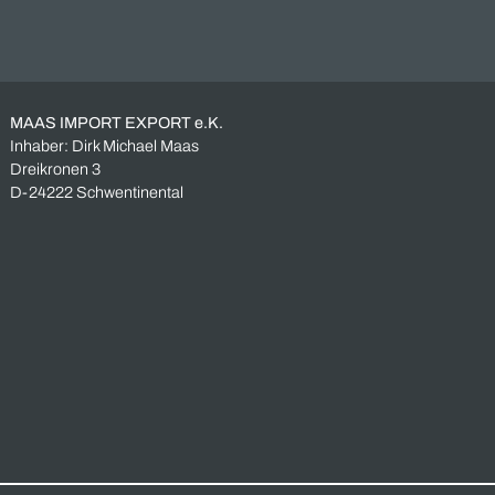
Kugellager
Lagerbestand
Lagerräumung
Restbestand
Restposten
Schaltschrank
Siemens
Sonderposten
Überbestand
Überproduktion
Unverbindliche Anfrage
Vorname *
Nachname *