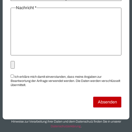
Kontaktieren Sie uns, um zu erfahren, wie wir Ihre überschüssi
Güter in wertvolle Ressourcen verwandeln können.
Übersicht:
Ankauf
Elektromaterial
Elektromotoren
Getriebemotoren
Hersteller
Hydraulik
Industriegüter
Industriematerial
Industrieposten
Industrieroboter
Insolvenzware
Konkursware