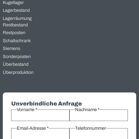
Import-Export.de
Was wir kaufen –
Industriegüter, die Wert schaff
Bei MAAS Import Export sind wir spezialisiert auf den Ankauf v
überschüssigen und gebrauchten Industriegütern aus
verschiedenen Bereichen. Von Elektromaterial bis zu
Getriebemotoren – wir bieten Ihnen eine schnelle und unkompli
Lösung zur Verwertung Ihrer Lagerbestände. Unsere langjähri
Erfahrung und effizienten Prozesse ermöglichen es Ihnen, nich
Platz zu schaffen, sondern auch sofortige Liquidität zu erzielen.