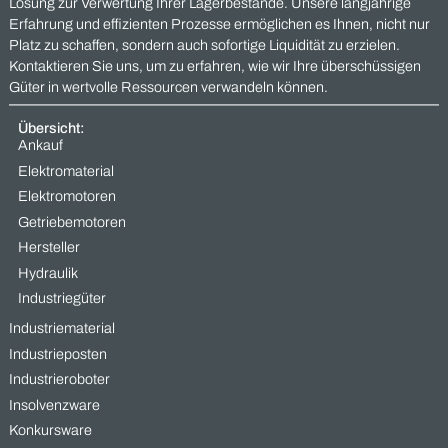
Vierpunktlager und
weiteren Lagertypen erstellen. Wir bieten Ihnen eine
professionelle und vertrauensvolle Zusammenarbeit.
Wenn sie sich fragen,
„Wer kauft
SNH
Kugellager?“
„Wo kann ich
SNH
Kugellager verkaufen?“
„Wer sucht
SNH
Kugellager?“
„Wo verkaufe ich
SNH
Kugellager?“
dann sind sie bei uns garantiert richtig …
Ankauf von SNH durch Maas-