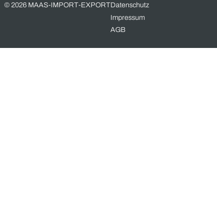
Email-Adresse *
Telefonnummer
Nachricht *
Ich erkläre mich damit einverstanden, dass meine Angaben zur
Beantwortung der Anfrage verwendet werden. Die Daten werden verschlüssel
übermittelt.