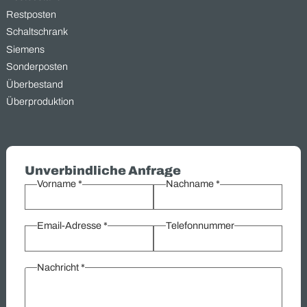
Was wir kaufen –
Industriegüter, die Wert schaff
Bei MAAS Import Export sind wir spezialisiert auf den Ankauf v
überschüssigen und gebrauchten Industriegütern aus
verschiedenen Bereichen. Von Elektromaterial bis zu
Getriebemotoren – wir bieten Ihnen eine schnelle und unkompli
Lösung zur Verwertung Ihrer Lagerbestände. Unsere langjähri
Erfahrung und effizienten Prozesse ermöglichen es Ihnen, nich
Platz zu schaffen, sondern auch sofortige Liquidität zu erzielen.
Kontaktieren Sie uns, um zu erfahren, wie wir Ihre überschüssi
Güter in wertvolle Ressourcen verwandeln können.
Übersicht:
Ankauf
Elektromaterial
Elektromotoren