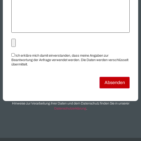
Getriebemotoren
Hersteller
Hydraulik
Industriegüter
Industriematerial
Industrieposten
Industrieroboter
Insolvenzware
Konkursware
Kugellager
Lagerbestand
Lagerräumung
Restbestand
Restposten
Schaltschrank
Siemens