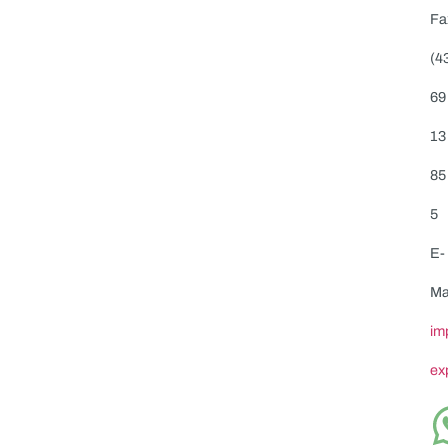
„Wer kauft
Industrieposten
?“
„Wo kann ich
Industrieposten
verkaufen?“
„Wer sucht
Industrieposten
?“
„Wo verkaufe ich
Industrieposten
?“
… und wer zahlt gut und wickelt problemlos ab?
dann sind Sie bei MAAS-Import-Export genau richtig
Wir räumen Ihr Lager…
Ankauf von Industrieposten Ankau
durch Maas-Import-Export.de