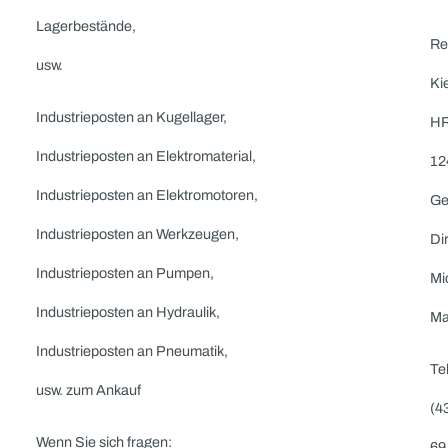
Wir suchen
Industrieposten
…
Restposten,
Konkursware,
Insolvenzware,
Sonderposten,
Überbestände
Überproduktion,
Restbestände,
Lagerbestände,
usw.