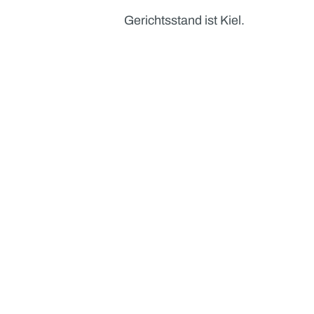
vereinbarten Kaufpreises ab
Gewährleistung
Der Verkäufer ist nicht Hers
sich daher die Haftung des 
Gewährleistungs- und Scha
Erfüllungsort
Auf die beiderseitigen Vert
Gerichtsstand ist Kiel.
§ 1